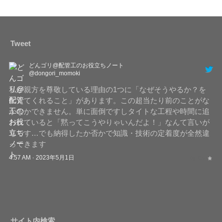
Tweet
どんゴリ@配管工のお役立ちノート
@dongori_momoki
私が親方を尊敬している理由の1つに「なぜそうやるか？を
伝えてくれること」があります。この超当たり前のことがな
かなかできません。単に面倒ですしタイトな工程や時間に追
われていると「黙ってこうやりゃいんだよ！」なんて言いが
ちです…でも納得したか否かで知識・技術の定着度が全然違
ってきます
4:57 AM · 2023年5月1日
サイト内検索