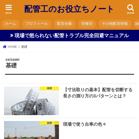
配管工のお役立ちノート
menu
search
ホーム
プロフィール
配管全般
管種別
その他配管情報
現場で怒られない配管トラブル完全回避マニュアル
HOME
基礎
基礎
基礎
【寸法取りの基本】配管を切断する
長さの測り方の3パターンとは？
基礎
現場で使う台車の色々