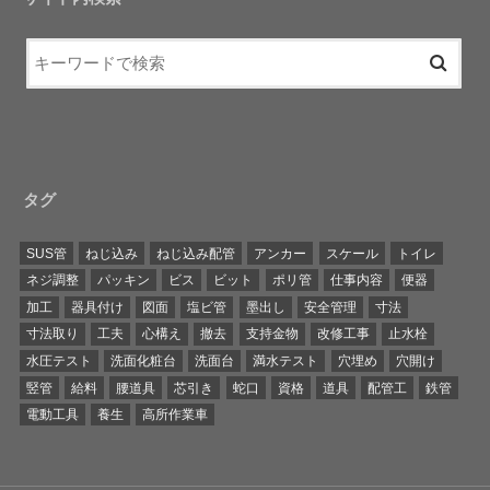
タグ
SUS管
ねじ込み
ねじ込み配管
アンカー
スケール
トイレ
ネジ調整
パッキン
ビス
ビット
ポリ管
仕事内容
便器
加工
器具付け
図面
塩ビ管
墨出し
安全管理
寸法
寸法取り
工夫
心構え
撤去
支持金物
改修工事
止水栓
水圧テスト
洗面化粧台
洗面台
満水テスト
穴埋め
穴開け
竪管
給料
腰道具
芯引き
蛇口
資格
道具
配管工
鉄管
電動工具
養生
高所作業車