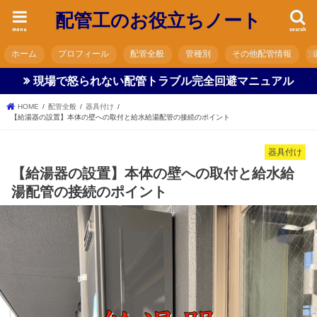
配管工のお役立ちノート
menu
search
ホーム
プロフィール
配管全般
管種別
その他配管情報
現場で怒られない配管トラブル完全回避マニュアル
HOME
配管全般
器具付け
【給湯器の設置】本体の壁への取付と給水給湯配管の接続のポイント
器具付け
【給湯器の設置】本体の壁への取付と給水給
湯配管の接続のポイント