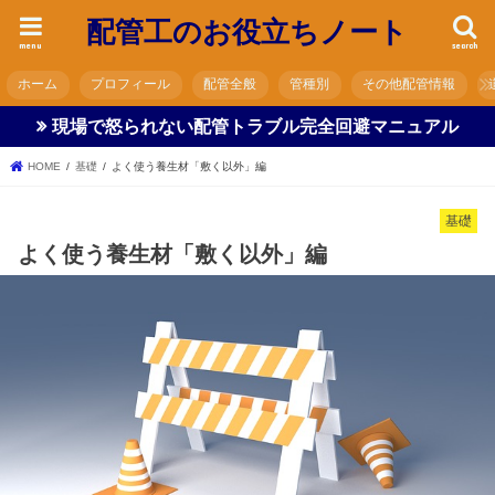
配管工のお役立ちノート
menu
search
ホーム
プロフィール
配管全般
管種別
その他配管情報
現場で怒られない配管トラブル完全回避マニュアル
HOME
基礎
よく使う養生材「敷く以外」編
基礎
よく使う養生材「敷く以外」編