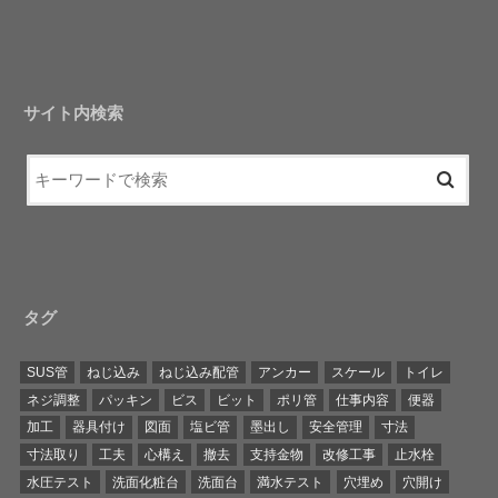
サイト内検索
タグ
SUS管
ねじ込み
ねじ込み配管
アンカー
スケール
トイレ
ネジ調整
パッキン
ビス
ビット
ポリ管
仕事内容
便器
加工
器具付け
図面
塩ビ管
墨出し
安全管理
寸法
寸法取り
工夫
心構え
撤去
支持金物
改修工事
止水栓
水圧テスト
洗面化粧台
洗面台
満水テスト
穴埋め
穴開け