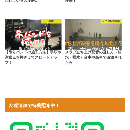
われているのか解…
理解！
基礎
その他配管情報
【吊りバンドの施工方法】手順や
スラブ立ち上げ配管の直し方（給
注意点を押さえてスピードアッ
水・排水）台車や高車で破壊され
プ！
たら
友達追加で特典配布中！