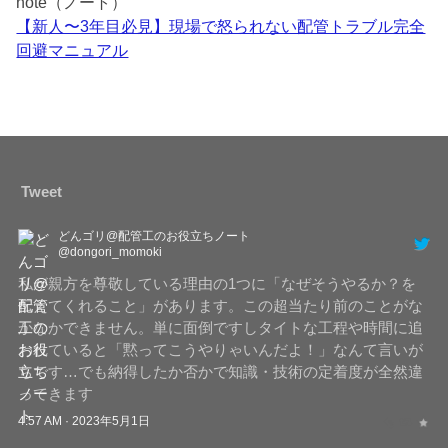
note（ノート）
【新人〜3年目必見】現場で怒られない配管トラブル完全
回避マニュアル
Tweet
どんゴリ@配管工のお役立ちノート
@dongori_momoki
私が親方を尊敬している理由の1つに「なぜそうやるか？を
伝えてくれること」があります。この超当たり前のことがな
かなかできません。単に面倒ですしタイトな工程や時間に追
われていると「黙ってこうやりゃいんだよ！」なんて言いが
ちです…でも納得したか否かで知識・技術の定着度が全然違
ってきます
4:57 AM · 2023年5月1日