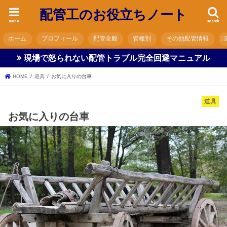
配管工のお役立ちノート
menu
search
ホーム
プロフィール
配管全般
管種別
その他配管情報
現場で怒られない配管トラブル完全回避マニュアル
HOME
道具
お気に入りの台車
道具
お気に入りの台車