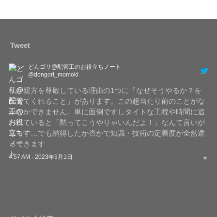
Tweet
どんゴリ@配管工のお役立ちノート
@dongori_momoki
私が親方を尊敬している理由の1つに「なぜそうやるか？を
伝えてくれること」があります。この超当たり前のことがな
かなかできません。単に面倒ですしタイトな工程や時間に追
われていると「黙ってこうやりゃいんだよ！」なんて言いが
ちです…でも納得したか否かで知識・技術の定着度が全然違
ってきます
4:57 AM · 2023年5月1日