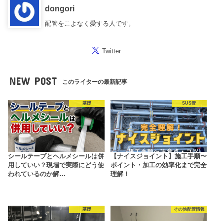
dongori
配管をこよなく愛する人です。
Twitter
NEW POST
このライターの最新記事
基礎
SUS管
シールテープとヘルメシールは併
【ナイスジョイント】施工手順〜
用していい？現場で実際にどう使
ポイント・加工の効率化まで完全
われているのか解…
理解！
基礎
その他配管情報