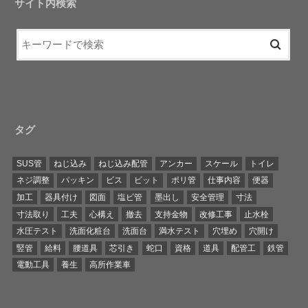
サイト内検索
タグ
SUS管
ねじ込み
ねじ込み配管
アンカー
スケール
トイレ
ネジ調整
パッキン
ビス
ビット
ポリ管
仕事内容
便器
加工
器具付け
図面
塩ビ管
墨出し
安全管理
寸法
寸法取り
工夫
心構え
撤去
支持金物
改修工事
止水栓
水圧テスト
洗面化粧台
洗面台
満水テスト
穴埋め
穴開け
竪管
給料
腰道具
芯引き
蛇口
資格
道具
配管工
鉄管
電動工具
養生
高所作業車