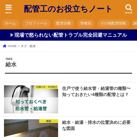
配管工のお役立ちノート
menu
search
ホーム
プロフィール
配管全般
管種別
その他配管情報
現場で怒られない配管トラブル完全回避マニュアル
HOME
タグ : 給水
給水
主婦の方・DIY向け
住戸で使う給水管・給湯管の種類〜
知っておきたい4種類の配管とは？
図面
給水・給湯・排水の位置決めに必要
な図面