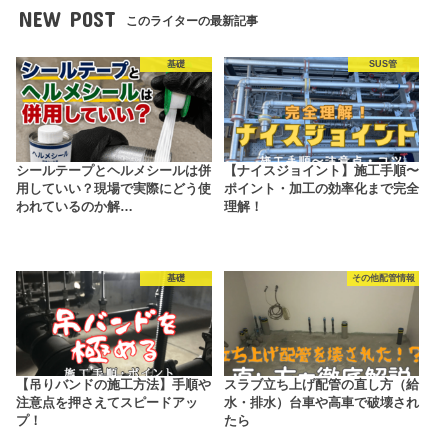
NEW POST
このライターの最新記事
基礎
SUS管
シールテープとヘルメシールは併
【ナイスジョイント】施工手順〜
用していい？現場で実際にどう使
ポイント・加工の効率化まで完全
われているのか解…
理解！
基礎
その他配管情報
【吊りバンドの施工方法】手順や
スラブ立ち上げ配管の直し方（給
注意点を押さえてスピードアッ
水・排水）台車や高車で破壊され
プ！
たら