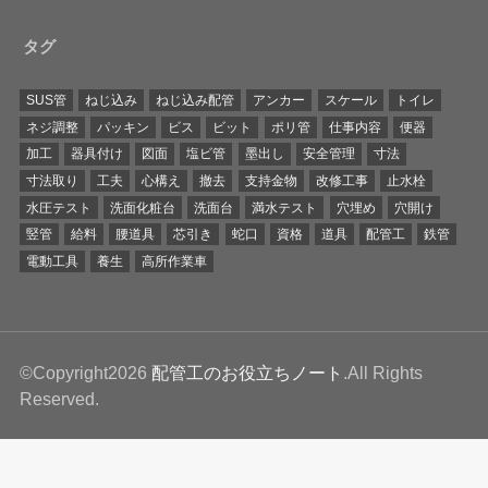
タグ
SUS管
ねじ込み
ねじ込み配管
アンカー
スケール
トイレ
ネジ調整
パッキン
ビス
ビット
ポリ管
仕事内容
便器
加工
器具付け
図面
塩ビ管
墨出し
安全管理
寸法
寸法取り
工夫
心構え
撤去
支持金物
改修工事
止水栓
水圧テスト
洗面化粧台
洗面台
満水テスト
穴埋め
穴開け
竪管
給料
腰道具
芯引き
蛇口
資格
道具
配管工
鉄管
電動工具
養生
高所作業車
©Copyright2026
配管工のお役立ちノート
.All Rights
Reserved.