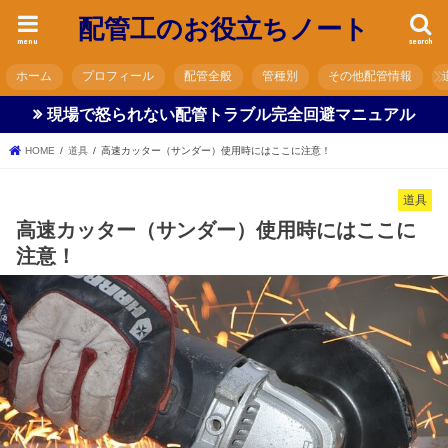
配管工のお役立ちノート
menu
search
ホーム
プロフィール
配管全般
管種別
その他配管情報
現場で怒られない配管トラブル完全回避マニュアル
HOME
道具
高速カッター（サンダー）使用時にはここに注意！
道具
高速カッター（サンダー）使用時にはここに
注意！