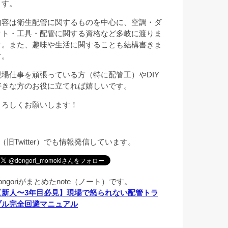
ます。
内容は衛生配管に関するものを中心に、空調・ダ
クト・工具・配管に関する資格など多岐に渡りま
す。また、趣味や生活に関することも結構書きま
す。
現場仕事を頑張っている方（特に配管工）やDIY
好きな方のお役に立てれば嬉しいです。
よろしくお願いします！
X（旧Twitter）でも情報発信しています。
ongoriがまとめたnote（ノート）です。
【新人〜3年目必見】現場で怒られない配管トラ
ブル完全回避マニュアル