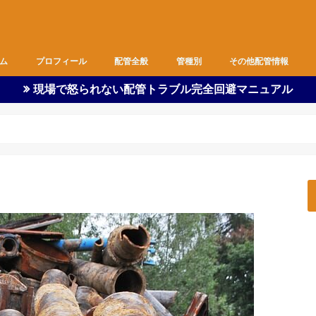
ム
プロフィール
配管全般
管種別
その他配管情報
現場で怒られない配管トラブル完全回避マニュアル
ピット内作業
図面
都営住宅
空調
基礎
支持金物
雑作業
器具付け
改修工事
新築工事
職長の仕事
全管種
ビニル管
SUS管
ポリ管
鉄管
ダクト
バルブ
フレキ
安全管理
現場監督
作業着
余談
配管・水に関する情報
資格取得情報