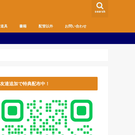
search
道具
書籍
配管以外
お問い合わせ
MD
趣味
生活のお役立ち情報
主婦の方・DIY向け
健康管理
お金
友達追加で特典配布中！