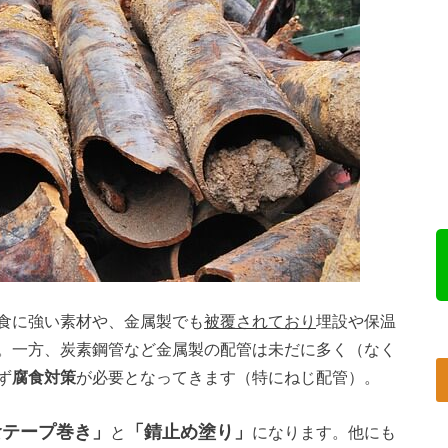
食に強い素材や、金属製でも
被覆されており
埋設や保温
。一方、炭素鋼管など金属製の配管は未だに多く（なく
ず
腐食対策
が必要となってきます（特にねじ配管）。
食テープ巻き」
「錆止め塗り」
と
になります。他にも