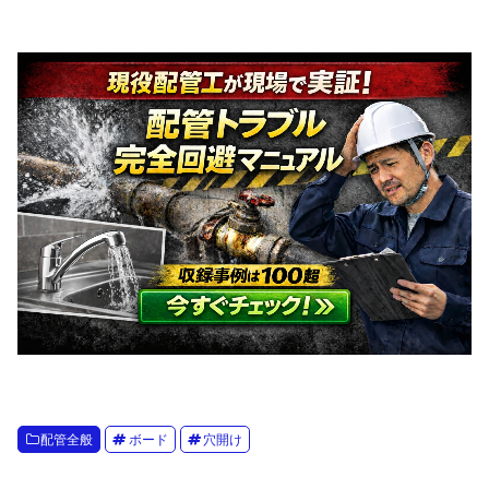
配管全般
ボード
穴開け