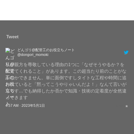
Tweet
どんゴリ@配管工のお役立ちノート
@dongori_momoki
私が親方を尊敬している理由の1つに「なぜそうやるか？を
伝えてくれること」があります。この超当たり前のことがな
かなかできません。単に面倒ですしタイトな工程や時間に追
われていると「黙ってこうやりゃいんだよ！」なんて言いが
ちです…でも納得したか否かで知識・技術の定着度が全然違
ってきます
4:57 AM · 2023年5月1日