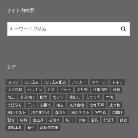
サイト内検索
タグ
SUS管
ねじ込み
ねじ込み配管
アンカー
スケール
トイレ
ネジ調整
パッキン
ビス
ビット
ポリ管
仕事内容
便器
加工
器具付け
図面
塩ビ管
墨出し
安全管理
寸法
寸法取り
工夫
心構え
撤去
支持金物
改修工事
止水栓
水圧テスト
洗面化粧台
洗面台
満水テスト
穴埋め
穴開け
竪管
給料
腰道具
芯引き
蛇口
資格
道具
配管工
鉄管
電動工具
養生
高所作業車