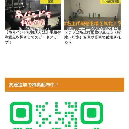
基礎
その他配管情報
【吊りバンドの施工方法】手順や
スラブ立ち上げ配管の直し方（給
注意点を押さえてスピードアッ
水・排水）台車や高車で破壊され
プ！
たら
友達追加で特典配布中！