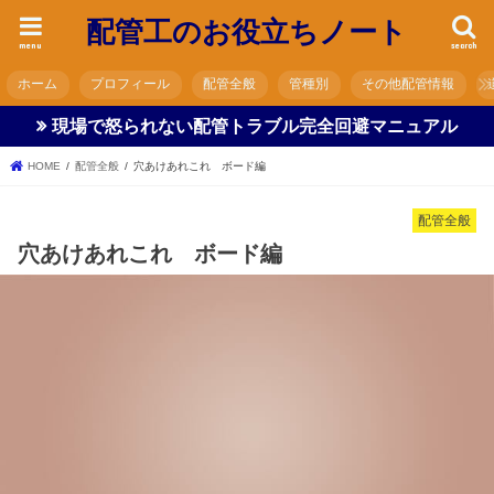
配管工のお役立ちノート
menu
search
ホーム
プロフィール
配管全般
管種別
その他配管情報
現場で怒られない配管トラブル完全回避マニュアル
HOME
配管全般
穴あけあれこれ ボード編
配管全般
穴あけあれこれ ボード編