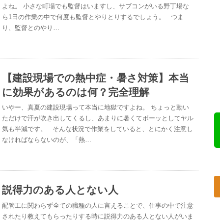
よね。 小さな町場でも監督はいますし、サブコンがいる野丁場な
ら1日の作業の中で何度も監督とやりとりするでしょう。 つま
り、監督とのやり…
【建設現場での熱中症・暑さ対策】本当
に効果があるのは何？完全理解
いやー、真夏の建設現場って本当に地獄ですよね。 ちょっと動い
ただけで汗が吹き出してくるし、あまりに暑くてボーッとしてヤル
気も半減です。 そんな状況で作業をしていると、とにかく注意し
なければならないのが、「熱…
説得力のある人とない人
配管工に関わらず全ての職種の人に言えることで、仕事の中で注意
されたり教えてもらったりする時に説得力のある人とない人がいま