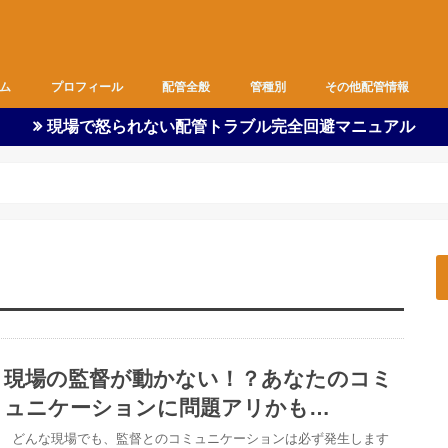
ム
プロフィール
配管全般
管種別
その他配管情報
現場で怒られない配管トラブル完全回避マニュアル
ピット内作業
図面
都営住宅
空調
基礎
支持金物
雑作業
器具付け
改修工事
新築工事
職長の仕事
全管種
ビニル管
SUS管
ポリ管
鉄管
ダクト
バルブ
フレキ
安全管理
現場監督
作業着
余談
配管・水に関する情報
資格取得情報
現場の監督が動かない！？あなたのコミ
ュニケーションに問題アリかも…
どんな現場でも、監督とのコミュニケーションは必ず発生します