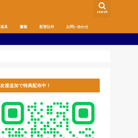
search
道具
書籍
配管以外
お問い合わせ
MD
趣味
生活のお役立ち情報
主婦の方・DIY向け
健康管理
お金
友達追加で特典配布中！