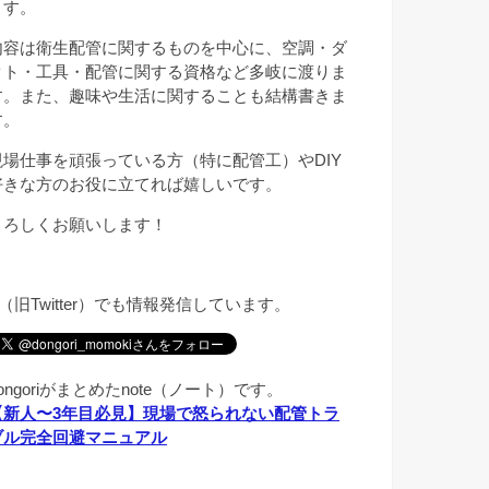
ます。
内容は衛生配管に関するものを中心に、空調・ダ
クト・工具・配管に関する資格など多岐に渡りま
す。また、趣味や生活に関することも結構書きま
す。
現場仕事を頑張っている方（特に配管工）やDIY
好きな方のお役に立てれば嬉しいです。
よろしくお願いします！
X（旧Twitter）でも情報発信しています。
ongoriがまとめたnote（ノート）です。
【新人〜3年目必見】現場で怒られない配管トラ
ブル完全回避マニュアル