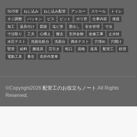
SUS管
ねじ込み
ねじ込み配管
アンカー
スケール
トイレ
ネジ調整
パッキン
ビス
ビット
ポリ管
仕事内容
便器
加工
器具付け
図面
塩ビ管
墨出し
安全管理
寸法
寸法取り
工夫
心構え
撤去
支持金物
改修工事
止水栓
水圧テスト
洗面化粧台
洗面台
満水テスト
穴埋め
穴開け
竪管
給料
腰道具
芯引き
蛇口
資格
道具
配管工
鉄管
電動工具
養生
高所作業車
©Copyright2026
配管工のお役立ちノート
.All Rights
Reserved.