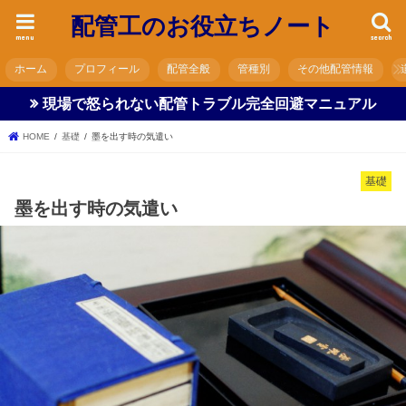
配管工のお役立ちノート
menu
search
ホーム
プロフィール
配管全般
管種別
その他配管情報
現場で怒られない配管トラブル完全回避マニュアル
HOME
基礎
墨を出す時の気遣い
基礎
墨を出す時の気遣い