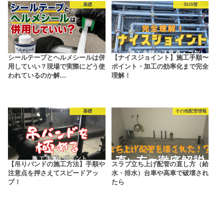
基礎
SUS管
シールテープとヘルメシールは併
【ナイスジョイント】施工手順〜
用していい？現場で実際にどう使
ポイント・加工の効率化まで完全
われているのか解…
理解！
基礎
その他配管情報
【吊りバンドの施工方法】手順や
スラブ立ち上げ配管の直し方（給
注意点を押さえてスピードアッ
水・排水）台車や高車で破壊され
プ！
たら