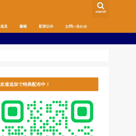
search
道具
書籍
配管以外
お問い合わせ
MD
趣味
生活のお役立ち情報
主婦の方・DIY向け
健康管理
お金
友達追加で特典配布中！