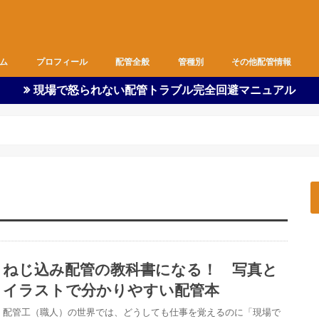
ム
プロフィール
配管全般
管種別
その他配管情報
現場で怒られない配管トラブル完全回避マニュアル
ピット内作業
図面
都営住宅
空調
基礎
支持金物
雑作業
器具付け
改修工事
新築工事
職長の仕事
全管種
ビニル管
SUS管
ポリ管
鉄管
ダクト
バルブ
フレキ
安全管理
現場監督
作業着
余談
配管・水に関する情報
資格取得情報
ねじ込み配管の教科書になる！ 写真と
イラストで分かりやすい配管本
配管工（職人）の世界では、どうしても仕事を覚えるのに「現場で