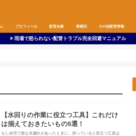
ム
プロフィール
配管全般
管種別
その他配管情報
現場で怒られない配管トラブル完全回避マニュアル
ピット内作業
図面
都営住宅
空調
基礎
支持金物
雑作業
器具付け
改修工事
新築工事
職長の仕事
全管種
ビニル管
SUS管
ポリ管
鉄管
ダクト
バルブ
フレキ
安全管理
現場監督
作業着
余談
配管・水に関する情報
資格取得情報
【水回りの作業に役立つ工具】これだけ
は揃えておきたいもの5選！
もし自宅で急な水漏れがあったときに、持っていると役立つ工具は