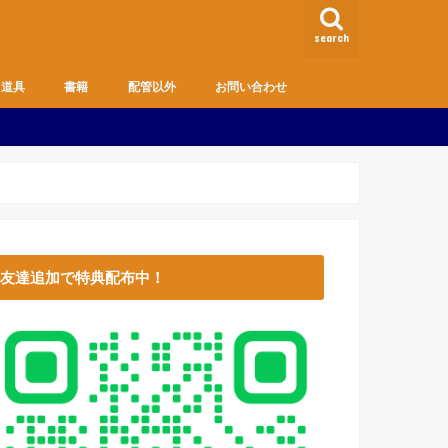
search
道具
書籍
配管以外
お問い合わせ
MD
趣味
生活のお役立ち情報
主婦の方・DIY向け
健康管理
お金
友達追加で特典配布中！